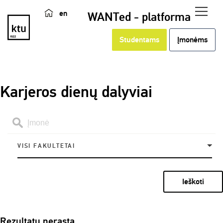
en
WANTed - platforma
Studentams
Įmonėms
Karjeros dienų dalyviai
VISI FAKULTETAI
Ieškoti
Rezultatų nerasta.