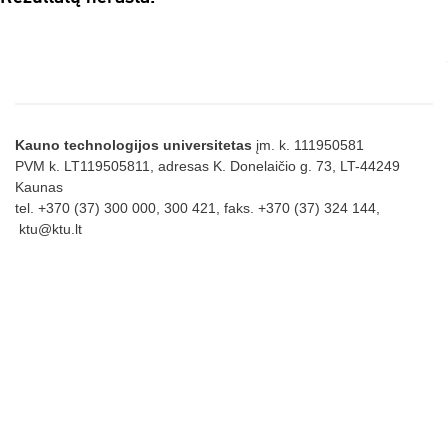
Kauno technologijos universitetas
įm. k. 111950581
PVM k. LT119505811, adresas K. Donelaičio g. 73, LT-44249
Kaunas
tel. +370 (37) 300 000, 300 421, faks. +370 (37) 324 144,
ktu@ktu.lt