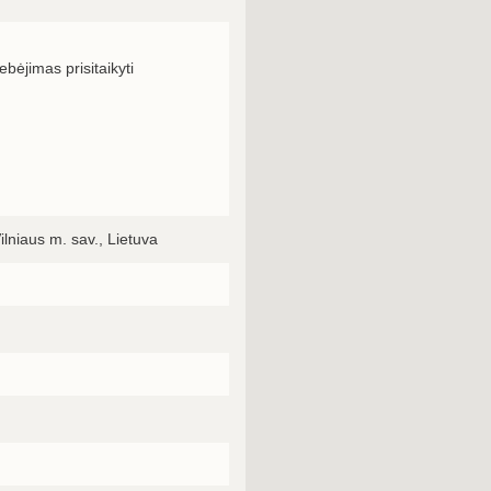
bėjimas prisitaikyti
ilniaus m. sav., Lietuva