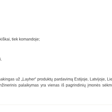
kiškai, tiek komandoje;
i.
kingas už „Layher“ produktų pardavimą Estijoje, Latvijoje, Li
nžinerinis palaikymas yra vienas iš pagrindinių įmonės sėkmės v