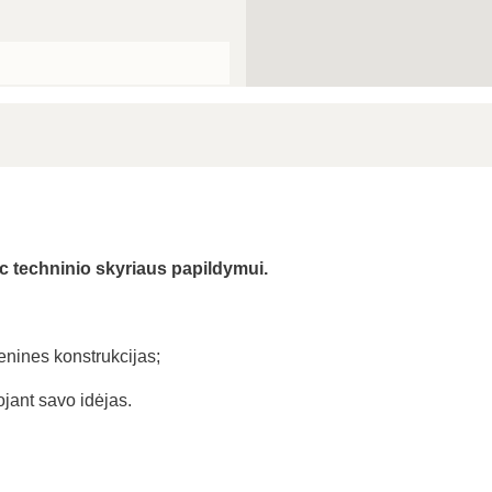
c techninio skyriaus papildymui.
ienines konstrukcijas;
uojant savo idėjas.