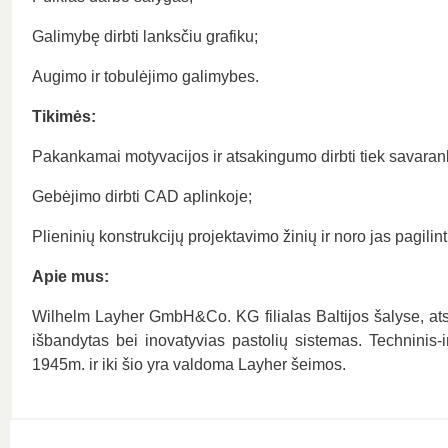
Galimybę dirbti lanksčiu grafiku;
Augimo ir tobulėjimo galimybes.
Tikimės:
Pakankamai motyvacijos ir atsakingumo dirbti tiek savaran
Gebėjimo dirbti CAD aplinkoje;
Plieninių konstrukcijų projektavimo žinių ir noro jas pagilint
Apie mus:
Wilhelm Layher GmbH&Co. KG filialas Baltijos šalyse, atsa
išbandytas bei inovatyvias pastolių sistemas. Techninis-i
1945m. ir iki šio yra valdoma Layher šeimos.