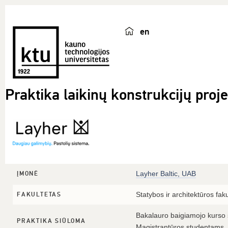
en
Praktika laikinų konstrukcijų proj
Layher Baltic, UAB
ĮMONĖ
Statybos ir architektūros fak
FAKULTETAS
Bakalauro baigiamojo kurso
PRAKTIKA SIŪLOMA
Magistrantūros studentams