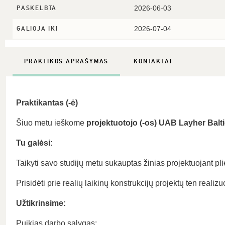
2026-06-03
PASKELBTA
2026-07-04
GALIOJA IKI
PRAKTIKOS APRAŠYMAS
KONTAKTAI
Praktikantas (-ė)
Šiuo metu ieškome
projektuotojo (-os)
UAB Layher Balti
Tu galėsi:
Taikyti savo studijų metu sukauptas žinias projektuojant pl
Prisidėti prie realių laikinų konstrukcijų projektų ten realiz
Užtikrinsime:
Puikias darbo salygas;