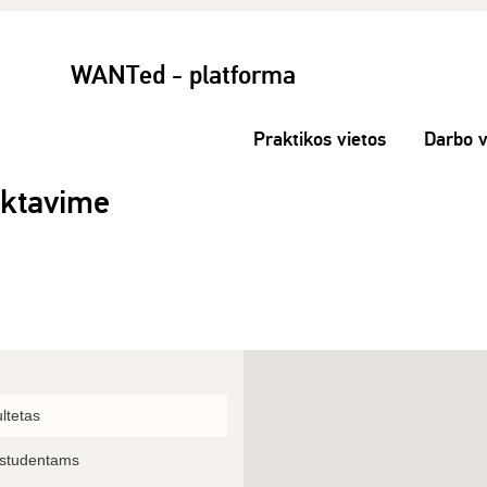
WANTed - platforma
Praktikos vietos
Darbo v
ektavime
ultetas
 studentams