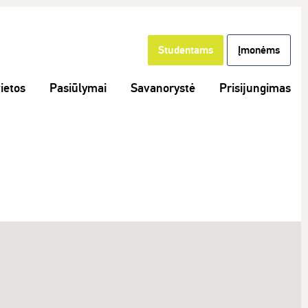
Studentams
Įmonėms
ietos
Pasiūlymai
Savanorystė
Prisijungimas