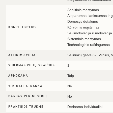
Analitinis mąstymas
Atsparumas, lankstumas ir ge
Dėmesys detalėms
Kūrybinis mąstymas
KOMPETENCIJOS
Savimotyvacija ir motyvacija
Sisteminis mąstymas
Technologinis raštingumas
Salininkų gatvė 82, Vilnius, V
ATLIKIMO VIETA
1
SIŪLOMAS VIETŲ SKAIČIUS
Taip
APMOKAMA
Ne
VIRTUALI ATRANKA
Ne
DARBAS PER NUOTOLĮ
Derinama individualiai
PRAKTIKOS TRUKMĖ