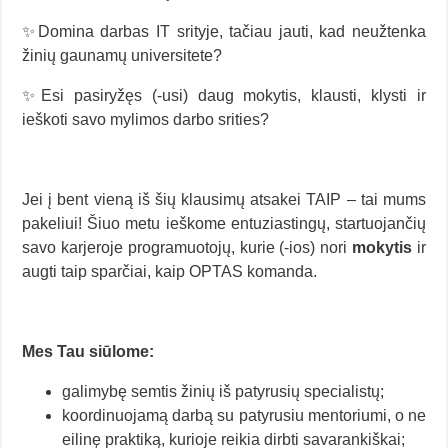
✨Domina darbas IT srityje, tačiau jauti, kad neužtenka
žinių gaunamų universitete?
✨Esi pasiryžęs (-usi) daug mokytis, klausti, klysti ir
ieškoti savo mylimos darbo srities?
Jei į bent vieną iš šių klausimų atsakei TAIP – tai mums
pakeliui! Šiuo metu ieškome entuziastingų, startuojančių
savo karjeroje programuotojų, kurie (-ios) nori
mokytis
ir
augti taip sparčiai, kaip OPTAS komanda.
Mes Tau siūlome:
galimybę semtis žinių iš patyrusių specialistų;
koordinuojamą darbą su patyrusiu mentoriumi, o ne
eilinę praktiką, kurioje reikia dirbti savarankiškai;