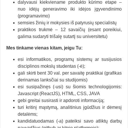
dalyvausi kiekviename produkto kūrimo etape –
nuo ​​idėjų generavimo iki idėjos įgyvendinimo
(programavimo)
semsies žinių ir mokysies iš patyrusių specialistų
praktikos trukmė – 12 savaičių (esant poreikiui,
galima sudaryti trišalę sutartį su universitetu)
Mes tinkame vienas kitam, jeigu Tu:
esi informatikos, programų sistemų ar susijusios
disciplinos mokslų studentas (-ė);
gali skirti bent 30 val. per savaitę praktikai (grafikas
derinamas lanksčiai su studijomis)
esi susipažinęs (-usi) su šiomis technologijomis:
Javascript (ReactJS), HTML, CSS, JAVA
gebi greitai susirasti ir apdoroti informaciją;
turi kritinį mąstymą, analitinius įgūdžius ir dėmesį
detalėms;
kandidatuodamas (-a) pateiksi savo atliktų darbų
pavyzdžius (github ar kitoje platformoje);