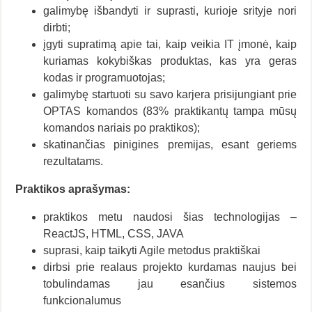
galimybę išbandyti ir suprasti, kurioje srityje nori
dirbti;
įgyti supratimą apie tai, kaip veikia IT įmonė, kaip
kuriamas kokybiškas produktas, kas yra geras
kodas ir programuotojas;
galimybę startuoti su savo karjera prisijungiant prie
OPTAS komandos (83% praktikantų tampa mūsų
komandos nariais po praktikos);
skatinančias pinigines premijas, esant geriems
rezultatams.
Praktikos aprašymas:
praktikos metu naudosi šias technologijas –
ReactJS, HTML, CSS, JAVA
suprasi, kaip taikyti Agile metodus praktiškai
dirbsi prie realaus projekto kurdamas naujus bei
tobulindamas jau esančius sistemos
funkcionalumus