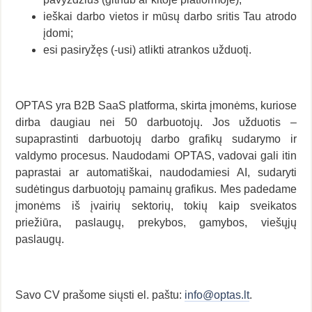
ieškai darbo vietos ir mūsų darbo sritis Tau atrodo
įdomi;
esi pasiryžęs (-usi) atlikti atrankos užduotį.
OPTAS yra B2B SaaS platforma, skirta įmonėms, kuriose
dirba daugiau nei 50 darbuotojų. Jos užduotis –
supaprastinti darbuotojų darbo grafikų sudarymo ir
valdymo procesus. Naudodami OPTAS, vadovai gali itin
paprastai ar automatiškai, naudodamiesi AI, sudaryti
sudėtingus darbuotojų pamainų grafikus. Mes padedame
įmonėms iš įvairių sektorių, tokių kaip sveikatos
priežiūra, paslaugų, prekybos, gamybos, viešųjų
paslaugų.
Savo CV prašome siųsti el. paštu:
info@optas.lt
.