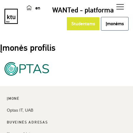
en
WANTed - platforma
Studentams
Įmonėms
Įmonės profilis
ĮMONĖ
Optas IT, UAB
BUVEINĖS ADRESAS