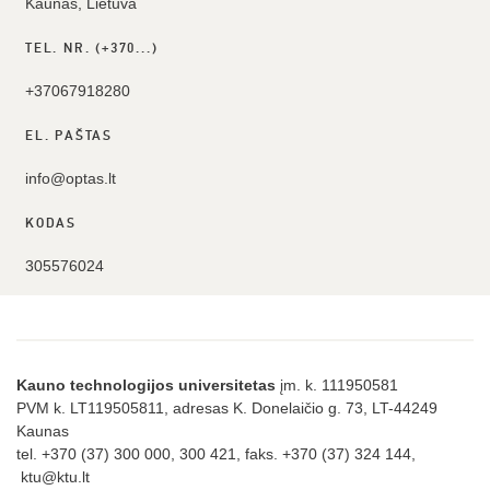
Kaunas, Lietuva
TEL. NR. (+370...)
+37067918280
EL. PAŠTAS
info@optas.lt
KODAS
305576024
Kauno technologijos universitetas
įm. k. 111950581
PVM k. LT119505811, adresas K. Donelaičio g. 73, LT-44249
Kaunas
tel. +370 (37) 300 000, 300 421, faks. +370 (37) 324 144,
ktu@ktu.lt