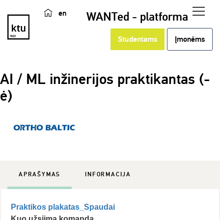
en
WANTed - platforma
Studentams
Įmonėms
AI / ML inžinerijos praktikantas (-
ė)
APRAŠYMAS
INFORMACIJA
Praktikos plakatas_Spaudai
Kuo užsiima komanda