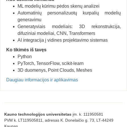
ML modelių kūrimu pėdos skenų analizei
Automatinių personalizuotų kurpalių modelių
generavimu
Generatyviais modeliais: 3D rekonstrukcija,
difuziniai modeliai, CNN, Transformers
AI integracija į vidines projektavimo sistemas
Ko tikimės iš tavęs
Python
PyTorch,
TensorFlow,
scikit-learn
3D duomenys,
Point Clouds,
Meshes
Daugiau informacijos ir aplikavimas
Kauno technologijos universitetas
įm. k. 111950581
PVM k. LT119505811, adresas K. Donelaičio g. 73, LT-44249
Kaunas