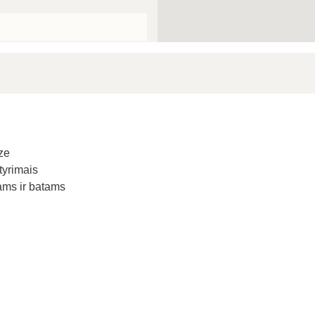
ize
tyrimais
ams ir batams