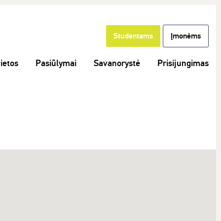
Studentams
Įmonėms
ietos
Pasiūlymai
Savanorystė
Prisijungimas