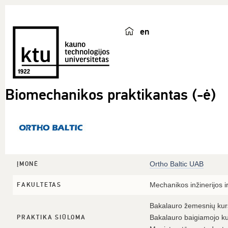
en
Biomechanikos praktikantas (-ė)
Ortho Baltic UAB
ĮMONĖ
Mechanikos inžinerijos ir
FAKULTETAS
Bakalauro žemesnių ku
Bakalauro baigiamojo k
PRAKTIKA SIŪLOMA