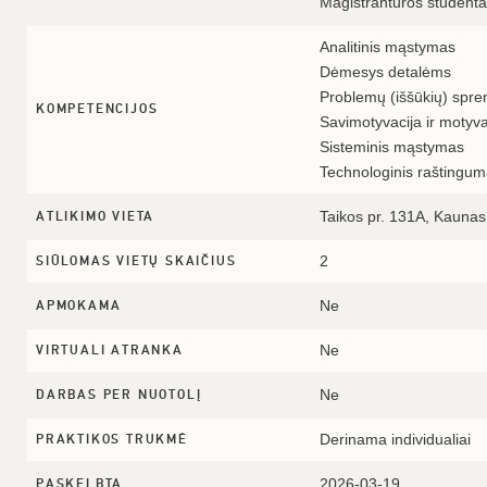
Magistrantūros student
Analitinis mąstymas
Dėmesys detalėms
Problemų (iššūkių) spr
KOMPETENCIJOS
Savimotyvacija ir motyva
Sisteminis mąstymas
Technologinis raštingu
Taikos pr. 131A, Kaunas
ATLIKIMO VIETA
2
SIŪLOMAS VIETŲ SKAIČIUS
Ne
APMOKAMA
Ne
VIRTUALI ATRANKA
Ne
DARBAS PER NUOTOLĮ
Derinama individualiai
PRAKTIKOS TRUKMĖ
2026-03-19
PASKELBTA