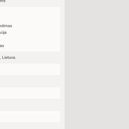
ams
endimas
cija
mas
, Lietuva