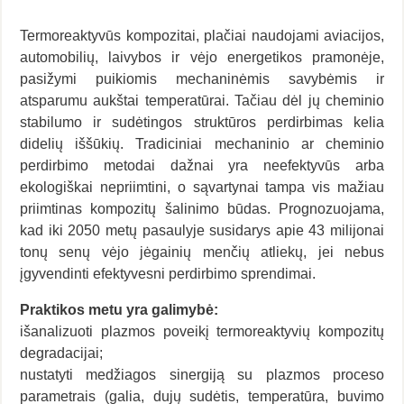
Termoreaktyvūs kompozitai, plačiai naudojami aviacijos,
automobilių, laivybos ir vėjo energetikos pramonėje,
pasižymi puikiomis mechaninėmis savybėmis ir
atsparumu aukštai temperatūrai. Tačiau dėl jų cheminio
stabilumo ir sudėtingos struktūros perdirbimas kelia
didelių iššūkių. Tradiciniai mechaninio ar cheminio
perdirbimo metodai dažnai yra neefektyvūs arba
ekologiškai nepriimtini, o sąvartynai tampa vis mažiau
priimtinas kompozitų šalinimo būdas. Prognozuojama,
kad iki 2050 metų pasaulyje susidarys apie 43 milijonai
tonų senų vėjo jėgainių menčių atliekų, jei nebus
įgyvendinti efektyvesni perdirbimo sprendimai.
Praktikos metu yra galimybė:
išanalizuoti plazmos poveikį termoreaktyvių kompozitų
degradacijai;
nustatyti medžiagos sinergiją su plazmos proceso
parametrais (galia, dujų sudėtis, temperatūra, buvimo