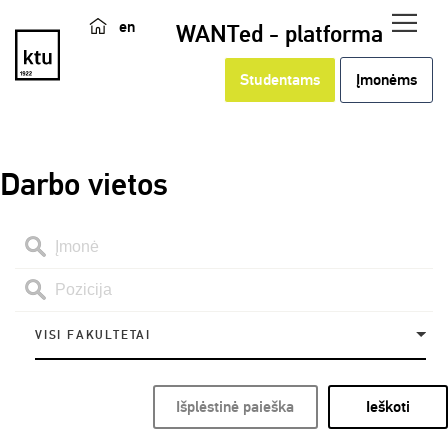
en
WANTed - platforma
Studentams
Įmonėms
Darbo vietos
VISI FAKULTETAI
Išplėstinė paieška
Ieškoti