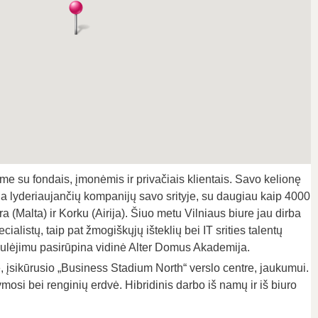
me su fondais, įmonėmis ir privačiais klientais. Savo kelionę
lyderiaujančių kompanijų savo srityje, su daugiau kaip 4000
 (Malta) ir Korku (Airija). Šiuo metu Vilniaus biure jau dirba
ialistų, taip pat žmogiškųjų išteklių bei IT srities talentų
bulėjimu pasirūpina vidinė Alter Domus Akademija.
 įsikūrusio „Business Stadium North“ verslo centre, jaukumui.
osi bei renginių erdvė. Hibridinis darbo iš namų ir iš biuro