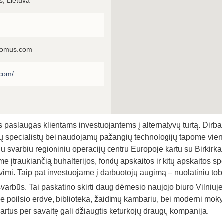
s, Lietuva
rdomus.com
.com/
as paslaugas klientams investuojantems į alternatyvų turtą. Dirba
specialistų bei naudojamų pažangių technologijų tapome viena 
 svarbiu regioniniu operacijų centru Europoje kartu su Birkirkara
e įtraukiančią buhalterijos, fondų apskaitos ir kitų apskaitos spec
mi. Taip pat investuojame į darbuotojų augimą – nuolatiniu to
būs. Tai paskatino skirti daug dėmesio naujojo biuro Vilniuje,
ne poilsio erdve, biblioteka, žaidimų kambariu, bei moderni mokym
kartus per savaitę gali džiaugtis keturkojų draugų kompanija.