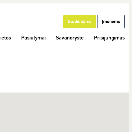
Studentams
Įmonėms
ietos
Pasiūlymai
Savanorystė
Prisijungimas