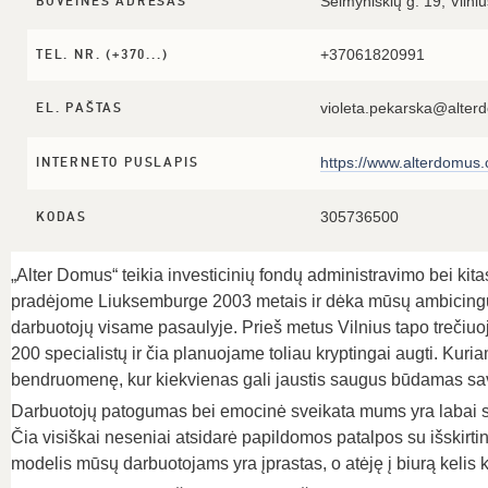
Šeimyniškių g. 19, Vilniu
BUVEINĖS ADRESAS
+37061820991
TEL. NR. (+370...)
violeta.pekarska@alte
EL. PAŠTAS
https://www.alterdomus
INTERNETO PUSLAPIS
305736500
KODAS
„Alter Domus“ teikia investicinių fondų administravimo bei kit
pradėjome Liuksemburge 2003 metais ir dėka mūsų ambicingų 
darbuotojų visame pasaulyje. Prieš metus Vilnius tapo trečiuoju
200 specialistų ir čia planuojame toliau kryptingai augti. Kuriam
bendruomenę, kur kiekvienas gali jaustis saugus būdamas savi
Darbuotojų patogumas bei emocinė sveikata mums yra labai svar
Čia visiškai neseniai atsidarė papildomos patalpos su išskirti
modelis mūsų darbuotojams yra įprastas, o atėję į biurą kelis 