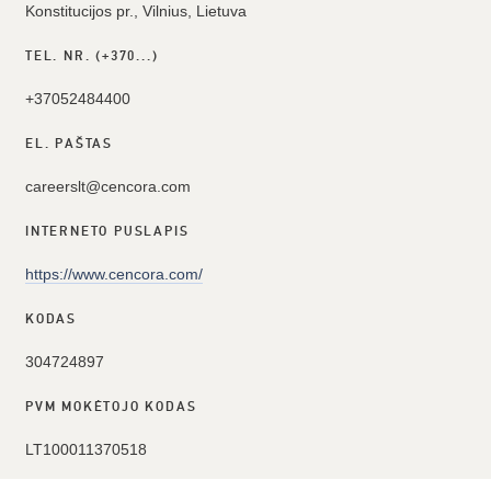
Konstitucijos pr., Vilnius, Lietuva
TEL. NR. (+370...)
+37052484400
EL. PAŠTAS
careerslt@cencora.com
INTERNETO PUSLAPIS
https://www.cencora.com/
KODAS
304724897
PVM MOKĖTOJO KODAS
LT100011370518