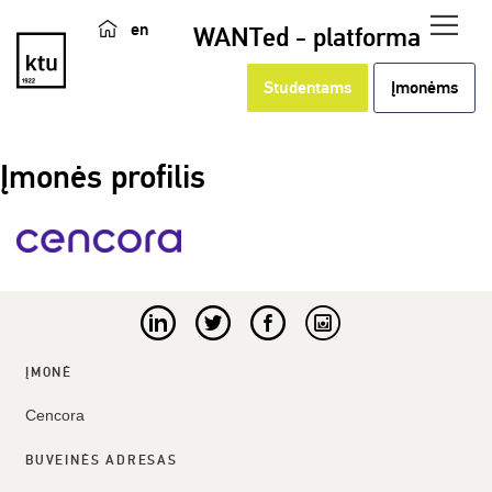
en
WANTed - platforma
Studentams
Įmonėms
Įmonės profilis
ĮMONĖ
Cencora
BUVEINĖS ADRESAS