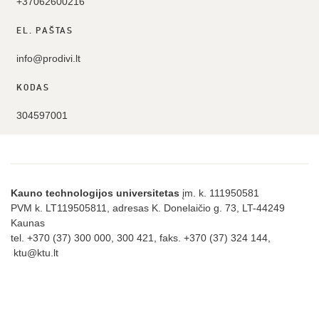
+37062600216
EL. PAŠTAS
info@prodivi.lt
KODAS
304597001
Kauno technologijos universitetas
įm. k. 111950581
PVM k. LT119505811, adresas K. Donelaičio g. 73, LT-44249
Kaunas
tel. +370 (37) 300 000, 300 421, faks. +370 (37) 324 144,
ktu@ktu.lt