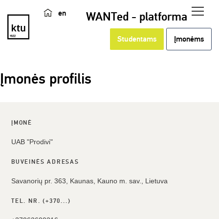
en
WANTed - platforma
Studentams
Įmonėms
Įmonės profilis
ĮMONĖ
UAB "Prodivi"
BUVEINĖS ADRESAS
Savanorių pr. 363, Kaunas, Kauno m. sav., Lietuva
TEL. NR. (+370...)