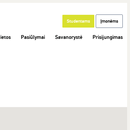
Studentams
Įmonėms
ietos
Pasiūlymai
Savanorystė
Prisijungimas