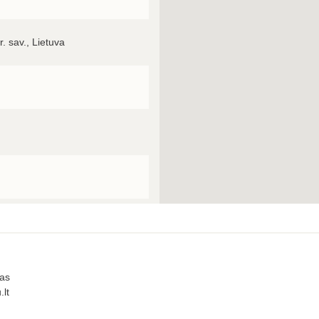
r. sav., Lietuva
nas
.lt