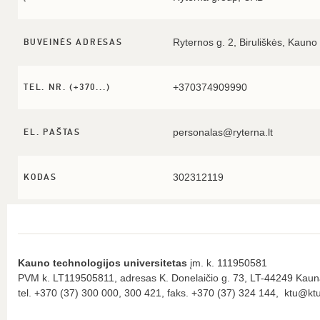
Ryternos g. 2, Biruliškės, Kauno 
BUVEINĖS ADRESAS
+370374909990
TEL. NR. (+370...)
personalas@ryterna.lt
EL. PAŠTAS
302312119
KODAS
Kauno technologijos universitetas
įm. k. 111950581
PVM k. LT119505811, adresas K. Donelaičio g. 73, LT-44249 Kau
tel. +370 (37) 300 000, 300 421, faks. +370 (37) 324 144, ktu@ktu