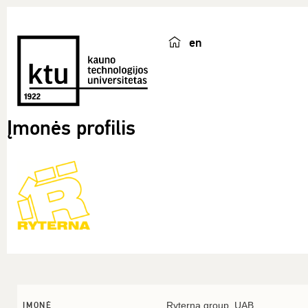
en
Įmonės profilis
Ryterna group, UAB
ĮMONĖ