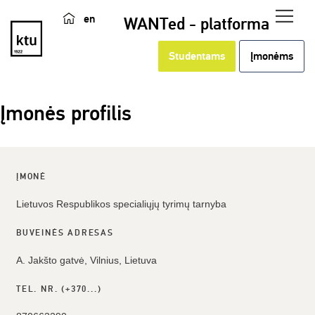
en
WANTed - platforma
Studentams
Įmonėms
Įmonės profilis
ĮMONĖ
Lietuvos Respublikos specialiųjų tyrimų tarnyba
BUVEINĖS ADRESAS
A. Jakšto gatvė, Vilnius, Lietuva
TEL. NR. (+370...)