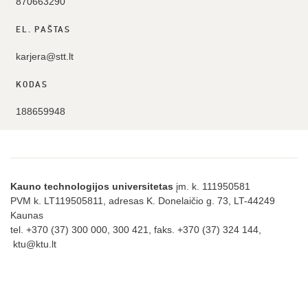
870663290
EL. PAŠTAS
karjera@stt.lt
KODAS
188659948
Kauno technologijos universitetas
įm. k. 111950581
PVM k. LT119505811, adresas K. Donelaičio g. 73, LT-44249
Kaunas
tel. +370 (37) 300 000, 300 421, faks. +370 (37) 324 144,
ktu@ktu.lt