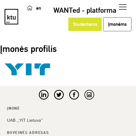
en
WANTed - platforma
Studentams
Įmonėms
Įmonės profilis
ĮMONĖ
UAB ,,YIT Lietuva''
BUVEINĖS ADRESAS