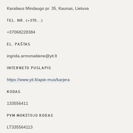
Karaliaus Mindaugo pr. 35, Kaunas, Lietuva
TEL. NR. (+370...)
+37068228384
EL. PAŠTAS
ingrida.armonaitiene@yit.lt
INTERNETO PUSLAPIS
https://www.yit.lt/apie-mus/karjera
KODAS
133556411
PVM MOKĖTOJO KODAS
LT335564113