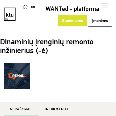
en
WANTed - platforma
Studentams
Įmonėms
Dinaminių įrenginių remonto
inžinierius (-ė)
APRAŠYMAS
INFORMACIJA