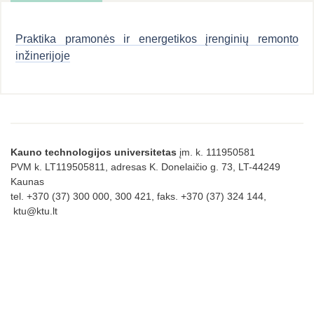
Praktika pramonės ir energetikos įrenginių remonto
inžinerijoje
Kauno technologijos universitetas
įm. k. 111950581
PVM k. LT119505811, adresas K. Donelaičio g. 73, LT-44249
Kaunas
tel. +370 (37) 300 000, 300 421, faks. +370 (37) 324 144,
ktu@ktu.lt