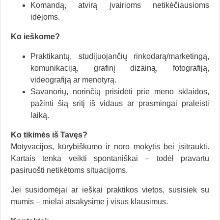
Komandą, atvirą įvairioms netikėčiausioms
idėjoms.
Ko ieškome?
Praktikantų, studijuojančių rinkodarą/marketingą,
komunikaciją, grafinį dizainą, fotografiją,
videografiją ar menotyrą.
Savanorių, norinčių prisidėti prie meno sklaidos,
pažinti šią sritį iš vidaus ar prasmingai praleisti
laiką.
Ko tikimės iš Tavęs?
Motyvacijos, kūrybiškumo ir noro mokytis bei įsitraukti.
Kartais tenka veikti spontaniškai – todėl pravartu
pasiruošti netikėtoms situacijoms.
Jei susidomėjai ar ieškai praktikos vietos, susisiek su
mumis – mielai atsakysime į visus klausimus.