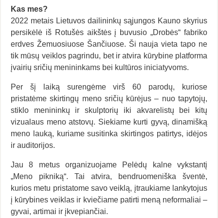
Kas mes?
2022 metais Lietuvos dailininkų sąjungos Kauno skyrius
persikėlė iš Rotušės aikštės į buvusio „Drobės“ fabriko
erdves Žemuosiuose Šančiuose. Ši nauja vieta tapo ne
tik mūsų veiklos pagrindu, bet ir atvira kūrybine platforma
įvairių sričių menininkams bei kultūros iniciatyvoms.
Per šį laiką surengėme virš 60 parodų, kuriose
pristatėme skirtingų meno sričių kūrėjus – nuo tapytojų,
stiklo menininkų ir skulptorių iki akvarelistų bei kitų
vizualaus meno atstovų. Siekiame kurti gyvą, dinamišką
meno lauką, kuriame susitinka skirtingos patirtys, idėjos
ir auditorijos.
Jau 8 metus organizuojame Pelėdų kalne vykstantį
„Meno pikniką“. Tai atvira, bendruomeniška šventė,
kurios metu pristatome savo veiklą, įtraukiame lankytojus
į kūrybines veiklas ir kviečiame patirti meną neformaliai –
gyvai, artimai ir įkvepiančiai.