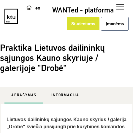
en
WANTed - platforma
Studentams
Įmonėms
Praktika Lietuvos dailininkų
sąjungos Kauno skyriuje /
galerijoje "Drobė"
APRAŠYMAS
INFORMACIJA
Lietuvos dailininkų sąjungos Kauno skyrius / galerija
„Drobė“ kviečia prisijungti prie kūrybinės komandos