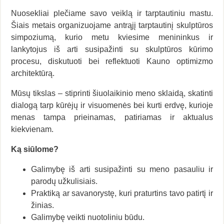
Nuosekliai plečiame savo veiklą ir tarptautiniu mastu.
Šiais metais organizuojame antrąjį tarptautinį skulptūros
simpoziumą, kurio metu kviesime menininkus ir
lankytojus iš arti susipažinti su skulptūros kūrimo
procesu, diskutuoti bei reflektuoti Kauno optimizmo
architektūrą.
Mūsų tikslas – stiprinti šiuolaikinio meno sklaidą, skatinti
dialogą tarp kūrėjų ir visuomenės bei kurti erdvę, kurioje
menas tampa prieinamas, patiriamas ir aktualus
kiekvienam.
Ką siūlome?
Galimybę iš arti susipažinti su meno pasauliu ir
parodų užkulisiais.
Praktiką ar savanorystę, kuri praturtins tavo patirtį ir
žinias.
Galimybę veikti nuotoliniu būdu.