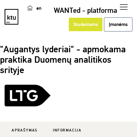
en
WANTed - platforma
Studentams
Įmonėms
"Augantys lyderiai" - apmokama
praktika Duomenų analitikos
srityje
APRAŠYMAS
INFORMACIJA