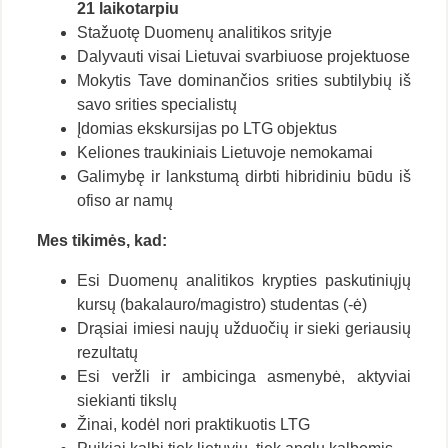
21
laikotarpiu
Stažuotę Duomenų analitikos srityje
Dalyvauti visai Lietuvai svarbiuose projektuose
Mokytis Tave dominančios srities subtilybių iš
savo srities specialistų
Įdomias ekskursijas po LTG objektus
Keliones traukiniais Lietuvoje nemokamai
Galimybę ir lankstumą dirbti hibridiniu būdu iš
ofiso ar namų
Mes tikimės, kad:
Esi Duomenų analitikos krypties paskutiniųjų
kursų (bakalauro/magistro) studentas (-ė)
Drąsiai imiesi naujų užduočių ir sieki geriausių
rezultatų
Esi veržli ir ambicinga asmenybė, aktyviai
siekianti tikslų
Žinai, kodėl nori praktikuotis LTG