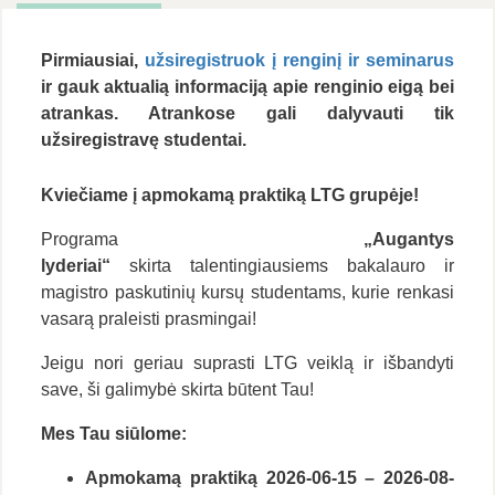
Pirmiausiai,
užsiregistruok į renginį ir seminarus
ir gauk aktualią informaciją apie renginio eigą bei
atrankas.
Atrankose gali dalyvauti tik
užsiregistravę studentai.
Kviečiame į apmokamą praktiką LTG grupėje!
Programa
„Augantys
lyderiai“
skirta talentingiausiems bakalauro ir
magistro paskutinių kursų studentams, kurie renkasi
vasarą praleisti prasmingai!
Jeigu nori geriau suprasti LTG veiklą ir išbandyti
save, ši galimybė skirta būtent Tau!
Mes Tau siūlome:
Apmokamą praktiką
2026-06-15 – 2026-08-