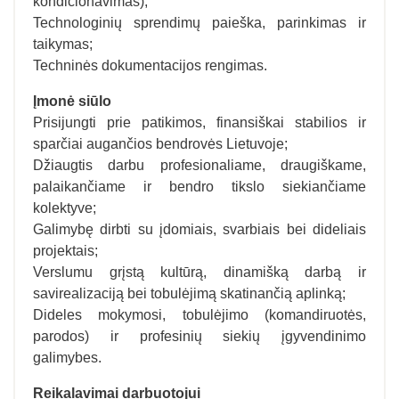
kondicionavimas);
Technologinių sprendimų paieška, parinkimas ir
taikymas;
Techninės dokumentacijos rengimas.
Įmonė siūlo
Prisijungti prie patikimos, finansiškai stabilios ir
sparčiai augančios bendrovės Lietuvoje;
Džiaugtis darbu profesionaliame, draugiškame,
palaikančiame ir bendro tikslo siekiančiame
kolektyve;
Galimybę dirbti su įdomiais, svarbiais bei dideliais
projektais;
Verslumu grįstą kultūrą, dinamišką darbą ir
savirealizaciją bei tobulėjimą skatinančią aplinką;
Dideles mokymosi, tobulėjimo (komandiruotės,
parodos) ir profesinių siekių įgyvendinimo
galimybes.
Reikalavimai darbuotojui