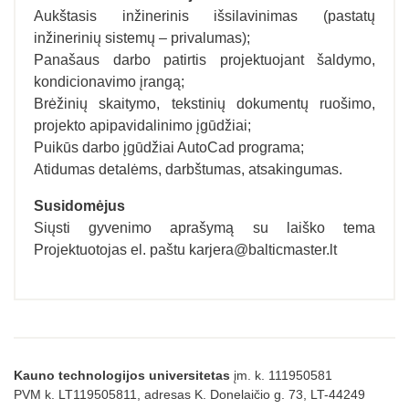
Aukštasis inžinerinis išsilavinimas (pastatų
inžinerinių sistemų – privalumas);
Panašaus darbo patirtis projektuojant šaldymo,
kondicionavimo įrangą;
Brėžinių skaitymo, tekstinių dokumentų ruošimo,
projekto apipavidalinimo įgūdžiai;
Puikūs darbo įgūdžiai AutoCad programa;
Atidumas detalėms, darbštumas, atsakingumas.
Susidomėjus
Siųsti gyvenimo aprašymą su laiško tema
Projektuotojas el. paštu karjera@balticmaster.lt
Kauno technologijos universitetas
įm. k. 111950581
PVM k. LT119505811, adresas K. Donelaičio g. 73, LT-44249